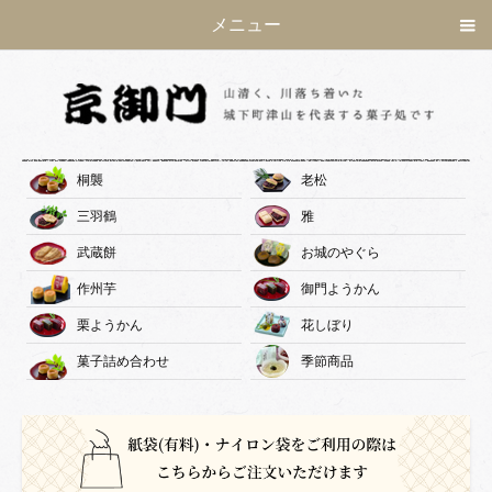
メニュー
桐襲
老松
三羽鶴
雅
武蔵餅
お城のやぐら
作州芋
御門ようかん
栗ようかん
花しぼり
菓子詰め合わせ
季節商品