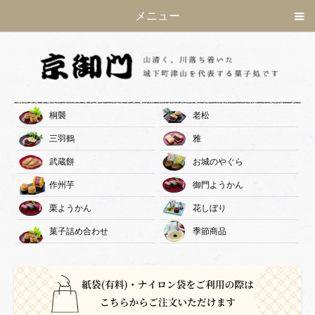
メニュー
桐襲
老松
三羽鶴
雅
武蔵餅
お城のやぐら
作州芋
御門ようかん
栗ようかん
花しぼり
菓子詰め合わせ
季節商品