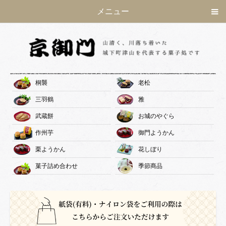
メニュー
桐襲
老松
三羽鶴
雅
武蔵餅
お城のやぐら
作州芋
御門ようかん
栗ようかん
花しぼり
菓子詰め合わせ
季節商品